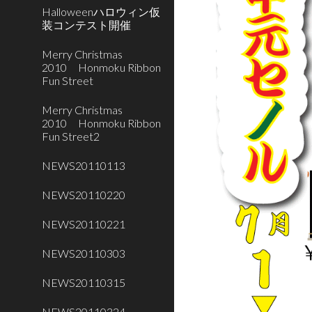
Halloweenハロウィン仮
装コンテスト開催
Merry Christmas
2010 Honmoku Ribbon
Fun Street
Merry Christmas
2010 Honmoku Ribbon
Fun Street2
NEWS20110113
NEWS20110220
NEWS20110221
NEWS20110303
NEWS20110315
NEWS20110324