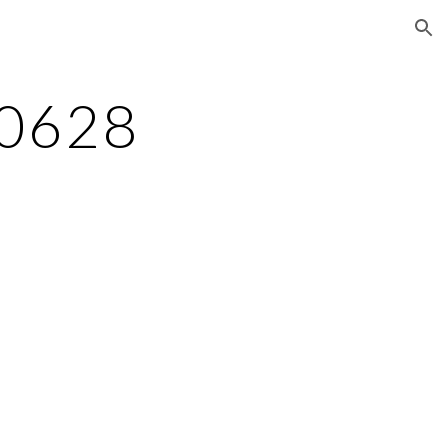
ion
0628