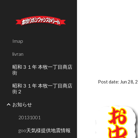
Sk
Imap
livran
昭和３１年 本牧一丁目商店
街
Post date: Jun 28,
昭和３１年 本牧一丁目商店
街２
お知らせ
20131001
goo天気様提供地震情報