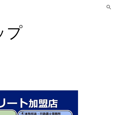
ion
ップ