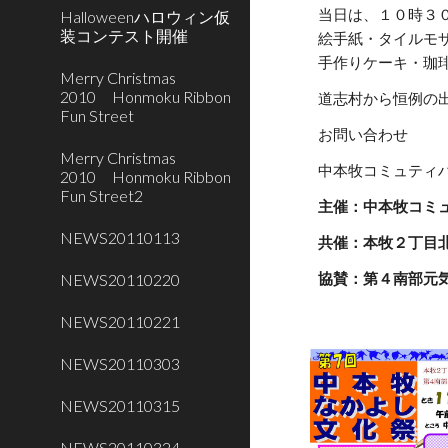
当日は、１０時３
Halloweenハロウィン仮
装コンテスト開催
絵手紙・タイルモ
手作りケーキ・珈
Merry Christmas
2010 Honmoku Ribbon
道志村から恒例の
Fun Street
お問い合わせ
Merry Christmas
中本牧コミュティ
2010 Honmoku Ribbon
Fun Street2
主催：中本牧コミ
NEWS20110113
共催：本牧２丁目
NEWS20110220
協賛：第４南部元
NEWS20110221
NEWS20110303
NEWS20110315
NEWS20110324