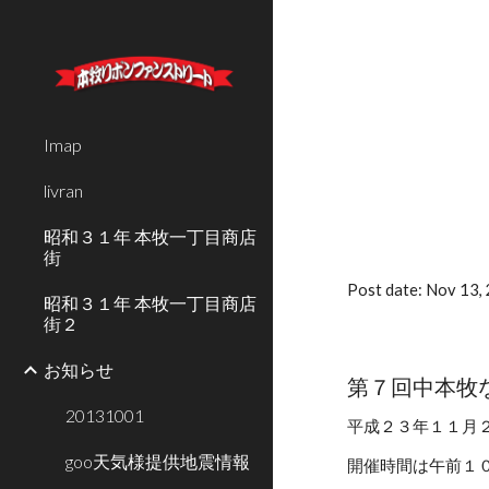
Sk
Imap
livran
昭和３１年 本牧一丁目商店
街
Post date: Nov 13
昭和３１年 本牧一丁目商店
街２
お知らせ
第７回中本牧
20131001
平成２３年１１月
goo天気様提供地震情報
開催時間は午前１