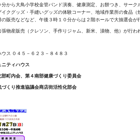
０分から大鳥小学校金管バンド演奏、健康測定、お餅つき、サーク
ザイクグッズ・手縫いグッズの体験コーナー、地域作業所の食品（
琲の販売などなど、午後３時１０分からは２階ホールで大抽選会が
出張物産販売（クレソン、手作りジャム、新米、漬物、他）が行わ
ハウス ０４５－６２３－８４８３
ュニティハウス
北部町内会、第４南部健康づくり委員会
気づくり推進協議会商店街活性化部会