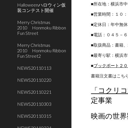
■所在地：横浜市
Halloweenハロウィン仮
装コンテスト開催
■営業時間：１０
Merry Christmas
■定休日：年中無
2010 Honmoku Ribbon
Fun Street
■電話：０４５－６
Merry Christmas
■取扱商品：書籍
2010 Honmoku Ribbon
■最寄り駅：横浜市
Fun Street2
■
ブックポート２０
NEWS20110113
書籍注文書はこち
NEWS20110220
「コクリコ
NEWS20110221
定事業
NEWS20110303
映画の世界
NEWS20110315
NEWS20110324