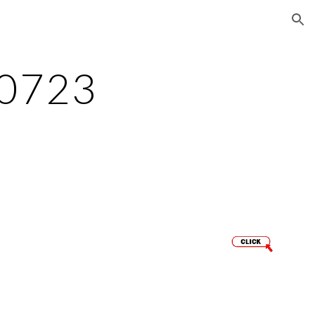
ion
0723