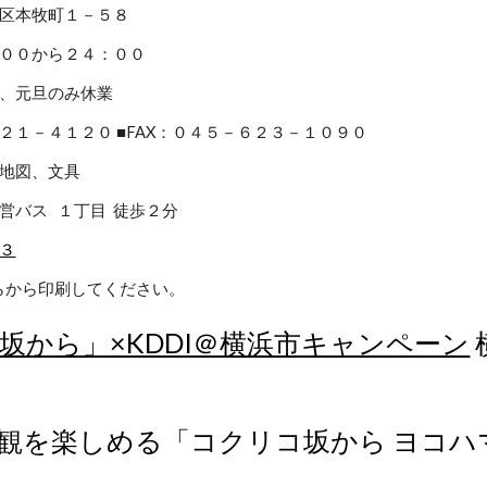
中区本牧町１－５８
：００から２４：００
休、元旦のみ休業
２１－４１２０ ■FAX：０４５－６２３－１０９０
、地図、文具
営バス １丁目 徒歩２分
３
らから印刷してください。
坂から」×KDDI＠横浜市キャンペーン
観を楽しめる「コクリコ坂から ヨコハマ