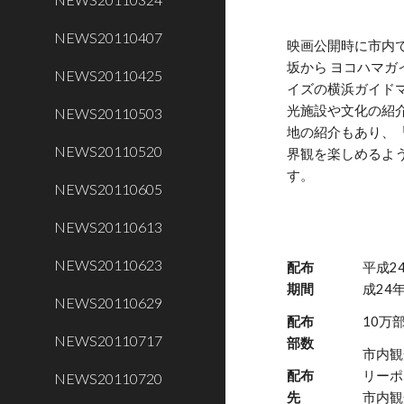
NEWS20110407
映画公開時に市内
坂から ヨコハマガ
NEWS20110425
イズの横浜ガイド
光施設や文化の紹
NEWS20110503
地の紹介もあり、
NEWS20110520
界観を楽しめるよ
す。
NEWS20110605
NEWS20110613
NEWS20110623
配布
平成2
期間
成24
NEWS20110629
配布
10万
NEWS20110717
部数
市内観
配布
リーポ
NEWS20110720
先
市内観