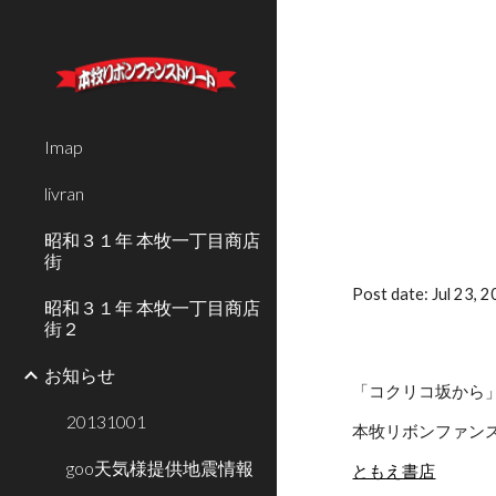
Sk
Imap
livran
昭和３１年 本牧一丁目商店
街
Post date: Jul 23,
昭和３１年 本牧一丁目商店
街２
お知らせ
「コクリコ坂から」
20131001
本牧リボンファン
goo天気様提供地震情報
ともえ書店