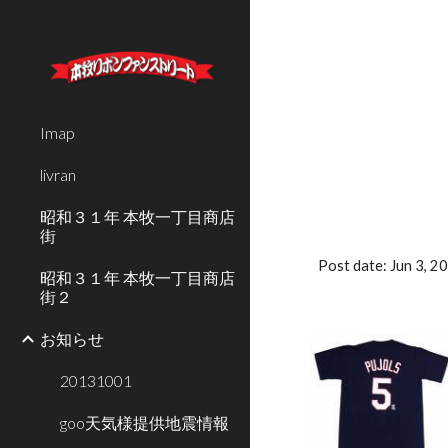
Sk
Imap
livran
昭和３１年 本牧一丁目商店
街
Post date: Jun 3, 
昭和３１年 本牧一丁目商店
街２
お知らせ
20131001
goo天気様提供地震情報